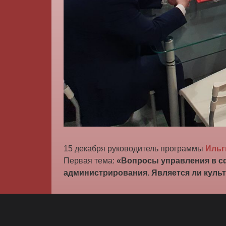
15 декабря руководитель программы
Ильг
Первая тема:
«Вопросы управления в сф
администрирования. Является ли куль